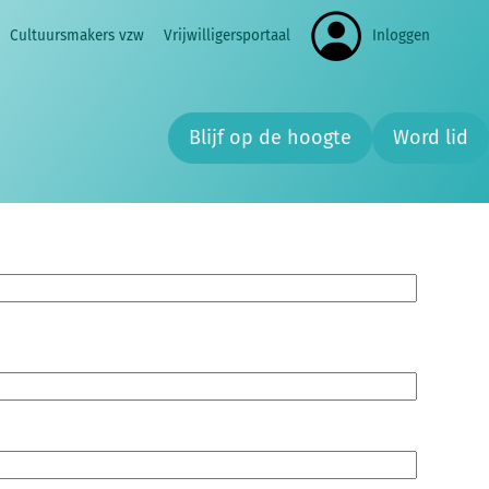
Cultuursmakers vzw
Vrijwilligersportaal
Inloggen
Zoe
Blijf op de hoogte
Word lid