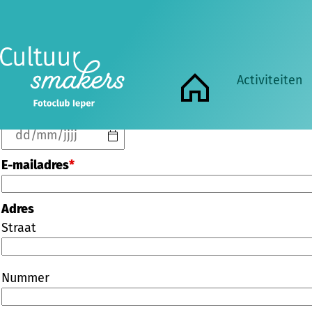
Voornaam
Naam
*
Activiteiten
Home
Geboortedatum
*
Nodig voor onze rapportering - zie privacyverklaring
E-mailadres
*
Adres
Straat
Nummer