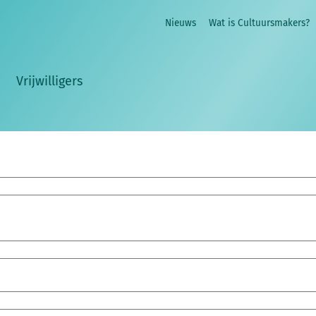
Nieuws
Wat is Cultuursmakers?
Vrijwilligers