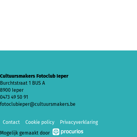
Cultuursmakers Fotoclub Ieper
Burchtstraat 1 BUS A
8900 Ieper
0473 49 50 91
fotoclubieper@cultuursmakers.be
Contact
Cookie policy
Privacyverklaring
Mogelijk gemaakt door